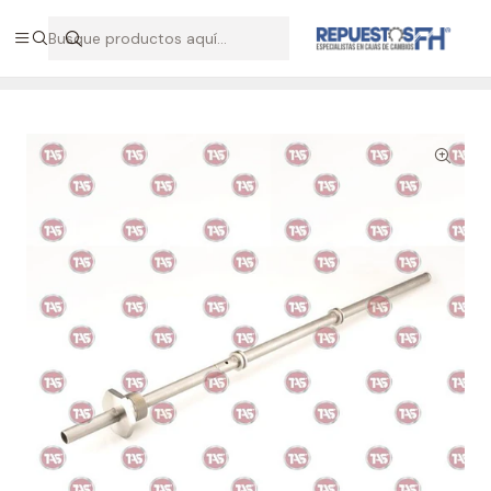
Hablemos por WhatsApp +56 9 7138 9597 / +56 9 8500 2568
Inicio
Repuestos Volvo
Tubo lubricación caja AT 2512C