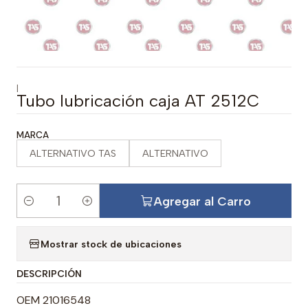
|
Tubo lubricación caja AT 2512C
MARCA
ALTERNATIVO TAS
ALTERNATIVO
Agregar al Carro
C
a
Mostrar stock de ubicaciones
n
t
DESCRIPCIÓN
i
d
OEM 21016548