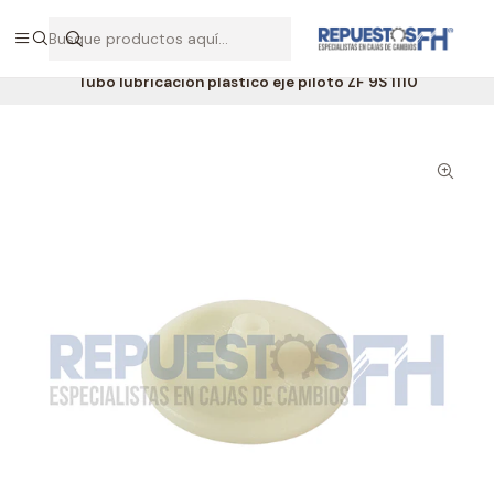
Hablemos por WhatsApp +56 9 7138 9597 / +56 9 8500 2568
Inicio
Repuestos ZF
Tubo lubricación plástico eje piloto ZF 9S 1110