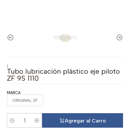
|
Tubo lubricación plástico eje piloto
ZF 9S 1110
MARCA
ORIGINAL ZF
Agregar al Carro
C