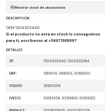
a
Mostrar stock de ubicaciones
n
t
DESCRIPCIÓN
i
d
OEM 1304302440
a
Si el producto no esta en stock lo conseguimos
d
para ti,
escríbenos al +56971389597
DETALLES
ZF:
1304302440, 1304302364
DAF:
1289001, 068502, 0068502
VOLVO:
20853014
IVECO:
93193558, 93156801, 93159262
RENAULT:
5001825605, 5000293379