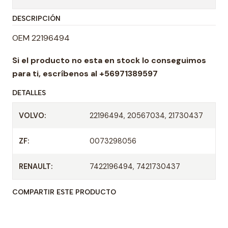
t
DESCRIPCIÓN
i
d
OEM 22196494
a
Si el producto no esta en stock lo conseguimos
d
para ti,
escríbenos al +56971389597
DETALLES
VOLVO:
22196494, 20567034, 21730437
ZF:
0073298056
RENAULT:
7422196494, 7421730437
COMPARTIR ESTE PRODUCTO