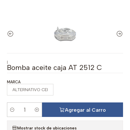
|
Bomba aceite caja AT 2512 C
MARCA
ALTERNATIVO CEI
Agregar al Carro
C
a
Mostrar stock de ubicaciones
n