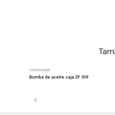
Tamb
C13784549
|
ZF
Bomba de aceite caja ZF 109