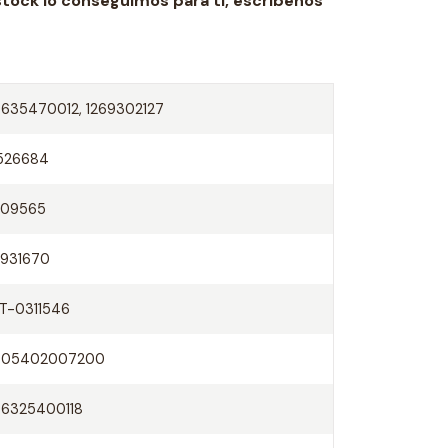
stock lo conseguimos para ti,
escríbenos
635470012, 1269302127
526684
609565
931670
T-0311546
005402007200
6325400118