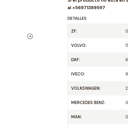
Si el producto no esta en 
d
al +56971389597
DETALLES
ZF:
0
VOLVO:
1
DAF:
IVECO:
9
VOLKSWAGEN:
2
MERCEDES BENZ:
MAN:
0