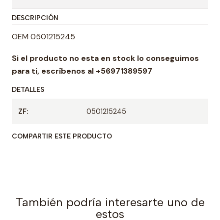
t
DESCRIPCIÓN
i
d
OEM 0501215245
a
Si el producto no esta en stock lo conseguimos
d
para ti,
escríbenos al +56971389597
DETALLES
ZF:
0501215245
COMPARTIR ESTE PRODUCTO
También podría interesarte uno de
estos