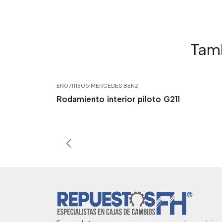
Tamb
EN07111305
|
MERCEDES BENZ
Rodamiento interior piloto G211