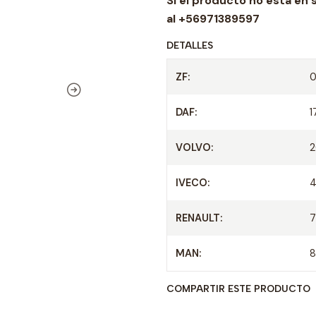
Si el producto no esta en 
d
al +56971389597
DETALLES
ZF:
DAF:
1
VOLVO:
2
IVECO:
4
RENAULT:
7
MAN:
8
COMPARTIR ESTE PRODUCTO