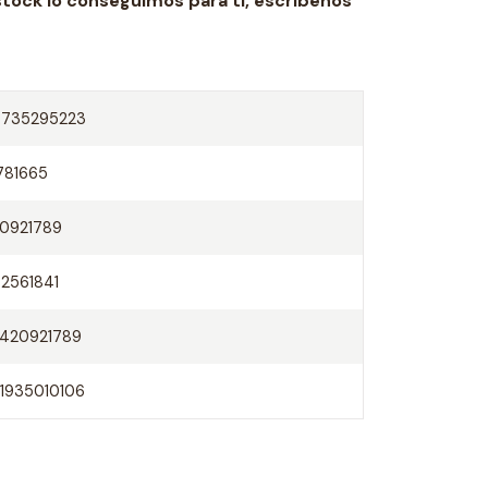
stock lo conseguimos para ti,
escríbenos
0735295223
781665
0921789
2561841
420921789
1935010106