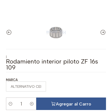
|
Rodamiento interior piloto ZF 16s
109
MARCA
ALTERNATIVO CEI
Agregar al Carro
C