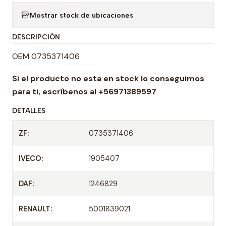
a
Mostrar stock de ubicaciones
n
t
DESCRIPCIÓN
i
d
OEM 0735371406
a
Si el producto no esta en stock lo conseguimos
d
para ti,
escríbenos al +56971389597
DETALLES
ZF:
0735371406
IVECO:
1905407
DAF:
1246829
RENAULT:
5001839021