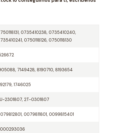
stock lo conseguimos para ti,
escríbenos
750118131, 0735410238, 0735410240,
735410241, 0750118126, 0750118130
526672
905088, 7149428, 8190710, 8193654
92179, 1746025
U-2301807, 2T-0301807
079812801, 0079811801, 0099815401
5000293036