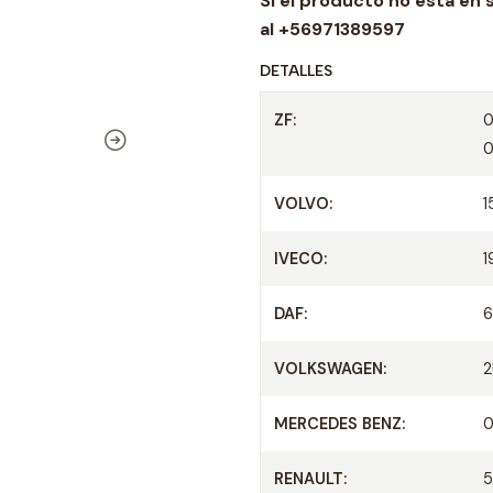
Si el producto no esta en 
d
al +56971389597
DETALLES
ZF:
0
0
VOLVO:
1
IVECO:
1
DAF:
6
VOLKSWAGEN:
2
MERCEDES BENZ:
0
RENAULT: