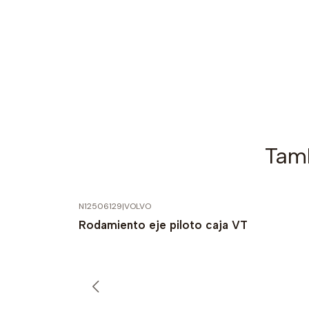
Tamb
N12506129
|
VOLVO
Rodamiento eje piloto caja VT