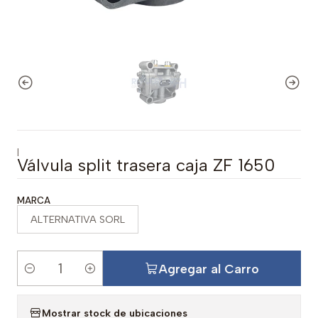
|
Válvula split trasera caja ZF 1650
MARCA
ALTERNATIVA SORL
Agregar al Carro
C
a
Mostrar stock de ubicaciones
n