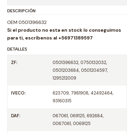
t
DESCRIPCIÓN
i
d
OEM 0501396632
a
Si el producto no esta en stock lo conseguimos
d
para ti,
escríbenos al +56971389597
DETALLES
ZF:
0501396632, 0750132032,
0501203684, 0501204597,
1295212009
IVECO:
623709, 7981908, 42492464,
93160315
DAF:
067061, 069125, 692684,
0067061, 0069125