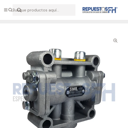
Hablemos por WhatsApp +56 9 7138 9597 / +56 9 8500 2568
Inicio
Repuestos ZF
Válvula split trasera caja ZF 1650