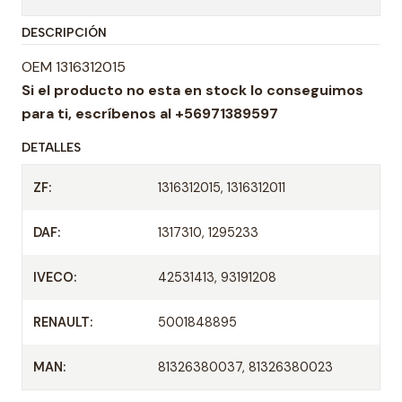
t
DESCRIPCIÓN
i
d
OEM 1316312015
a
Si el producto no esta en stock lo conseguimos
d
para ti,
escríbenos al +56971389597
DETALLES
ZF:
1316312015, 1316312011
DAF:
1317310, 1295233
IVECO:
42531413, 93191208
RENAULT:
5001848895
MAN:
81326380037, 81326380023