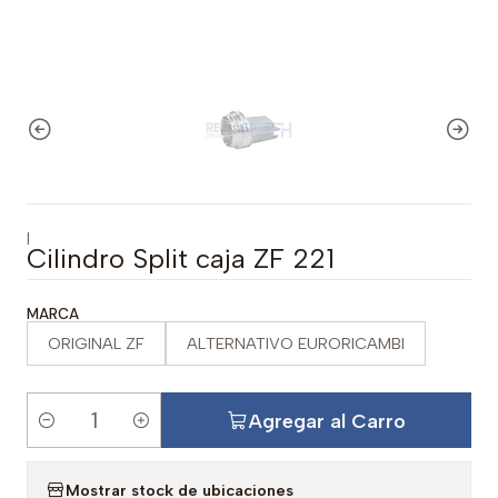
|
Cilindro Split caja ZF 221
MARCA
ORIGINAL ZF
ALTERNATIVO EURORICAMBI
Agregar al Carro
C
a
Mostrar stock de ubicaciones
n