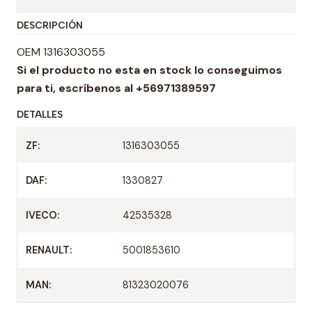
t
DESCRIPCIÓN
i
d
OEM 1316303055
a
Si el producto no esta en stock lo conseguimos
d
para ti,
escríbenos al +56971389597
DETALLES
ZF:
1316303055
DAF:
1330827
IVECO:
42535328
RENAULT:
5001853610
MAN:
81323020076