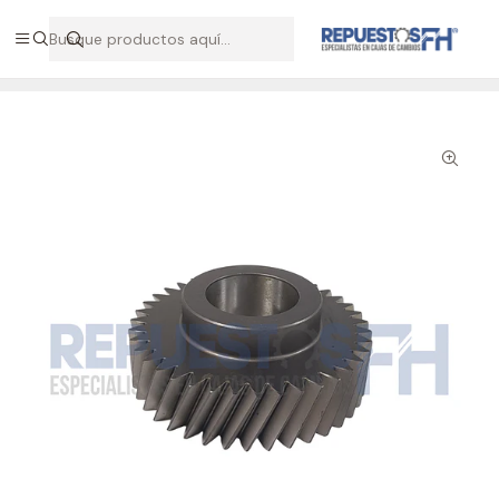
Hablemos por WhatsApp +56 9 7138 9597 / +56 9 8500 2568
Inicio
Repuestos ZF
Piñón constante triple caja ZF 16S