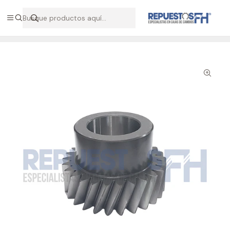
Hablemos por WhatsApp +56 9 7138 9597 / +56 9 8500 2568
Inicio
Repuestos ZF
Piñón 3A triple Z=26 caja ZF 2330