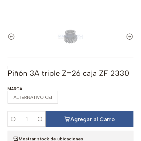
|
Piñón 3A triple Z=26 caja ZF 2330
MARCA
ALTERNATIVO CEI
Agregar al Carro
C
a
Mostrar stock de ubicaciones
n