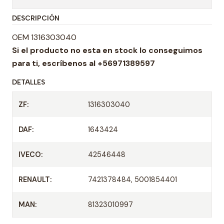
t
DESCRIPCIÓN
i
d
OEM 1316303040
a
Si el producto no esta en stock lo conseguimos
d
para ti,
escríbenos al +56971389597
DETALLES
ZF:
1316303040
DAF:
1643424
IVECO:
42546448
RENAULT:
7421378484, 5001854401
MAN:
81323010997