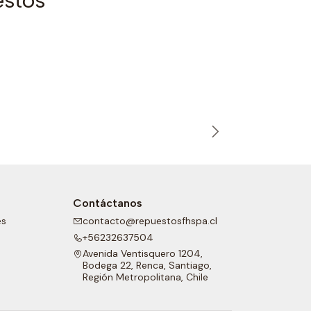
estos
T12014317
|
ZF
Piñón de 3
Contáctanos
es
contacto@repuestosfhspa.cl
+56232637504
Avenida Ventisquero 1204,
Bodega 22, Renca, Santiago,
Región Metropolitana, Chile