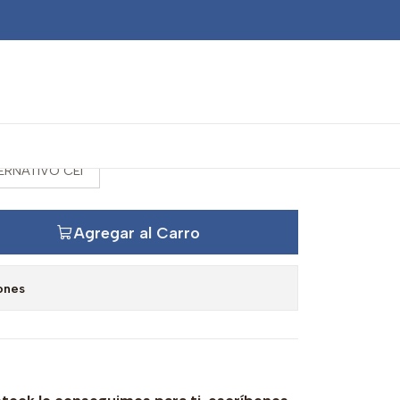
rior Z=30 caja ZF 1650
ERNATIVO CEI
Agregar al Carro
ones