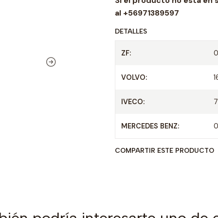
Si el producto no esta en 
d
al +56971389597
DETALLES
ZF:
0
VOLVO:
1
IVECO:
7
MERCEDES BENZ:
0
COMPARTIR ESTE PRODUCTO