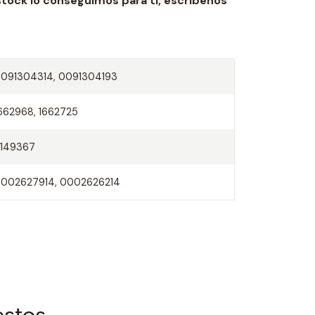
stock lo conseguimos para ti,
escríbenos
091304314, 0091304193
662968, 1662725
149367
002627914, 0002626214