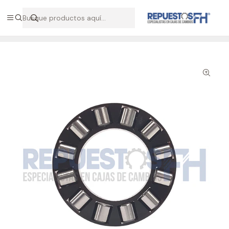
Hablemos por WhatsApp +56 9 7138 9597 / +56 9 8500 2568
Inicio
Repuestos ZF
Aula aguja axial caja astronic