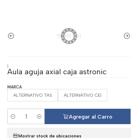
|
Aula aguja axial caja astronic
MARCA
ALTERNATIVO TAS
ALTERNATIVO CEI
Agregar al Carro
C
a
Mostrar stock de ubicaciones
n