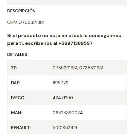
t
DESCRIPCIÓN
i
d
OEM 0735321381
a
Si el producto no esta en stock lo conseguimos
d
para ti,
escríbenos al +56971389597
DETALLES
ZF:
0735301881, 0735321381
DAF:
1615779
IVECO:
42471290
MAN:
06328390024
RENAULT:
5001853919