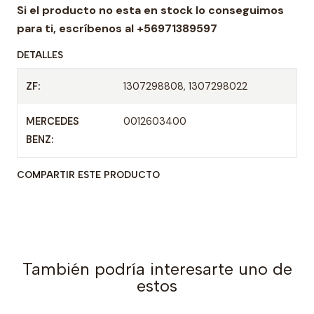
a
Si el producto no esta en stock lo conseguimos
d
para ti,
escríbenos al +56971389597
DETALLES
ZF:
1307298808, 1307298022
MERCEDES
0012603400
BENZ:
COMPARTIR ESTE PRODUCTO
También podría interesarte uno de
estos