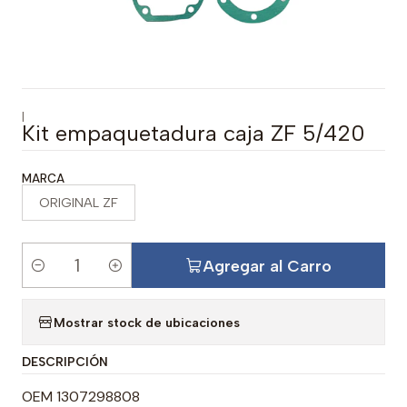
|
Kit empaquetadura caja ZF 5/420
MARCA
ORIGINAL ZF
Agregar al Carro
C
a
Mostrar stock de ubicaciones
n
t
DESCRIPCIÓN
i
d
OEM 1307298808