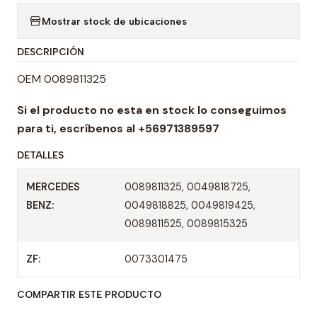
a
Mostrar stock de ubicaciones
n
t
DESCRIPCIÓN
i
d
OEM 0089811325
a
Si el producto no esta en stock lo conseguimos
d
para ti,
escríbenos al +56971389597
DETALLES
MERCEDES
0089811325, 0049818725,
BENZ:
0049818825, 0049819425,
0089811525, 0089815325
ZF:
0073301475
COMPARTIR ESTE PRODUCTO