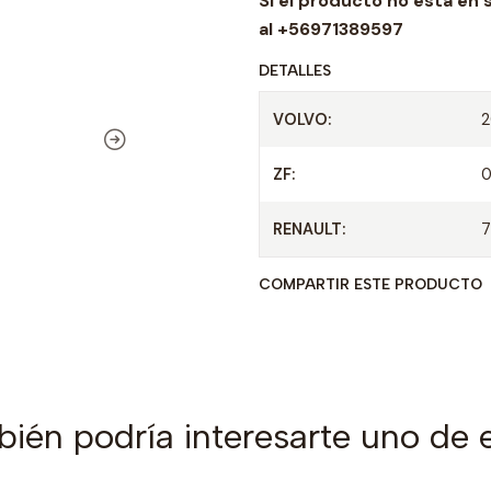
Si el producto no esta en 
d
al +56971389597
DETALLES
VOLVO:
2
ZF:
RENAULT:
COMPARTIR ESTE PRODUCTO
ién podría interesarte uno de 