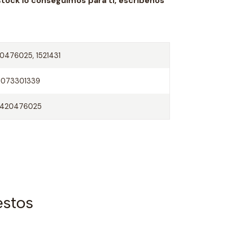
stock lo conseguimos para ti,
escríbenos
0476025, 1521431
0073301339
7420476025
estos