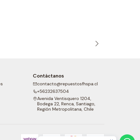
ZF10240435
|
ZF
Reten dela
Contáctanos
es
contacto@repuestosfhspa.cl
+56232637504
Avenida Ventisquero 1204,
Bodega 22, Renca, Santiago,
Región Metropolitana, Chile