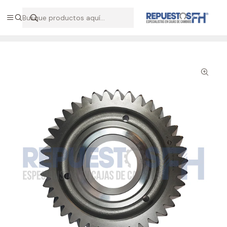
Hablemos por WhatsApp +56 9 7138 9597 / +56 9 8500 2568
Inicio
Repuestos Volvo
Piñón 3a eje triple caja AT