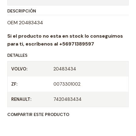
t
DESCRIPCIÓN
i
d
OEM 20483434
a
Si el producto no esta en stock lo conseguimos
d
para ti,
escríbenos al +56971389597
DETALLES
VOLVO:
20483434
ZF:
0073301002
RENAULT:
7420483434
COMPARTIR ESTE PRODUCTO