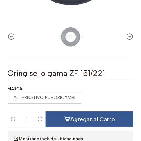
|
Oring sello gama ZF 151/221
MARCA
ALTERNATIVO EURORICAMBI
Agregar al Carro
C
a
Mostrar stock de ubicaciones
n