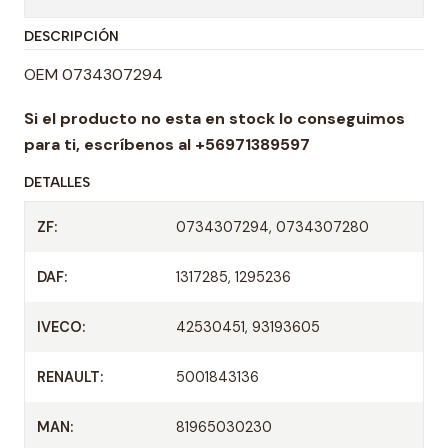
t
DESCRIPCIÓN
i
d
OEM 0734307294
a
Si el producto no esta en stock lo conseguimos
d
para ti,
escríbenos al +56971389597
DETALLES
ZF:
0734307294, 0734307280
DAF:
1317285, 1295236
IVECO:
42530451, 93193605
RENAULT:
5001843136
MAN:
81965030230