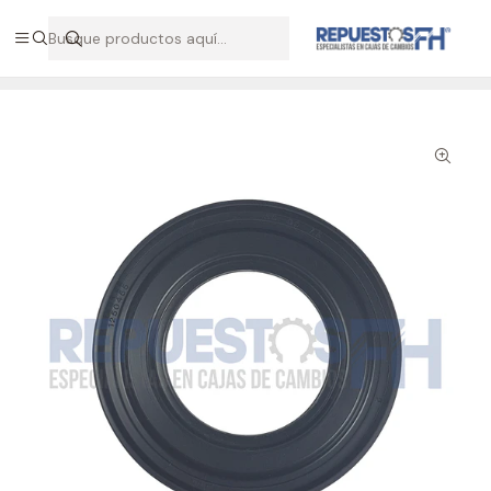
Hablemos por WhatsApp +56 9 7138 9597 / +56 9 8500 2568
Inicio
Repuestos ZF
Oring sello gama ZF 151/221