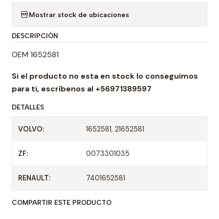
a
Mostrar stock de ubicaciones
n
t
DESCRIPCIÓN
i
d
OEM 1652581
a
Si el producto no esta en stock lo conseguimos
d
para ti,
escríbenos al +56971389597
DETALLES
VOLVO:
1652581, 21652581
ZF:
0073301035
RENAULT:
7401652581
COMPARTIR ESTE PRODUCTO