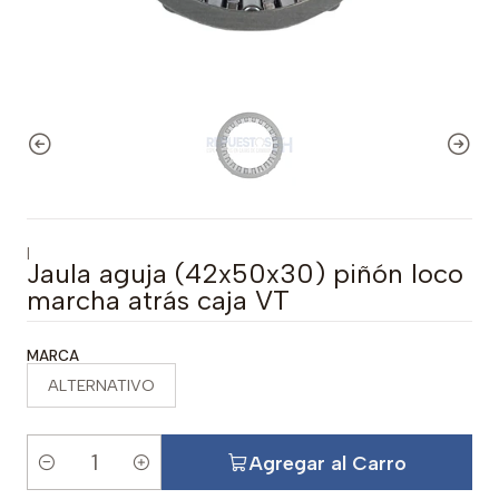
|
Jaula aguja (42x50x30) piñón loco
marcha atrás caja VT
MARCA
ALTERNATIVO
Agregar al Carro
C