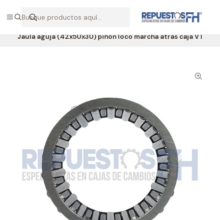
Hablemos por WhatsApp +56 9 7138 9597 / +56 9 8500 2568
Inicio
Repuestos Volvo
Jaula aguja (42x50x30) piñón loco marcha atrás caja VT