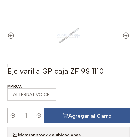
|
Eje varilla GP caja ZF 9S 1110
MARCA
ALTERNATIVO CEI
Agregar al Carro
C
a
Mostrar stock de ubicaciones
n