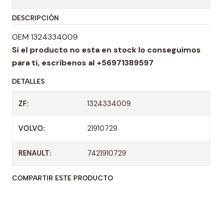
t
DESCRIPCIÓN
i
d
OEM 1324334009
a
Si el producto no esta en stock lo conseguimos
d
para ti,
escríbenos al +56971389597
DETALLES
ZF:
1324334009
VOLVO:
21910729
RENAULT:
7421910729
COMPARTIR ESTE PRODUCTO