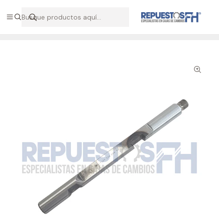
Hablemos por WhatsApp +56 9 7138 9597 / +56 9 8500 2568
Inicio
Repuestos ZF
Eje varilla GP caja ZF 9S 1110