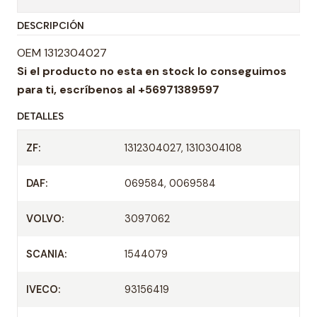
t
DESCRIPCIÓN
i
d
OEM 1312304027
a
Si el producto no esta en stock lo conseguimos
d
para ti,
escríbenos al +56971389597
DETALLES
ZF:
1312304027, 1310304108
DAF:
069584, 0069584
VOLVO:
3097062
SCANIA:
1544079
IVECO:
93156419