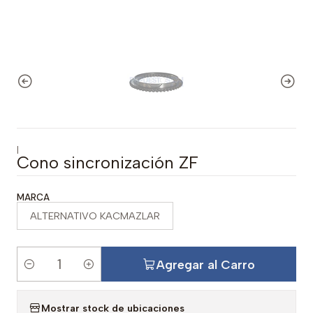
|
Cono sincronización ZF
MARCA
ALTERNATIVO KACMAZLAR
Agregar al Carro
C
a
Mostrar stock de ubicaciones
n