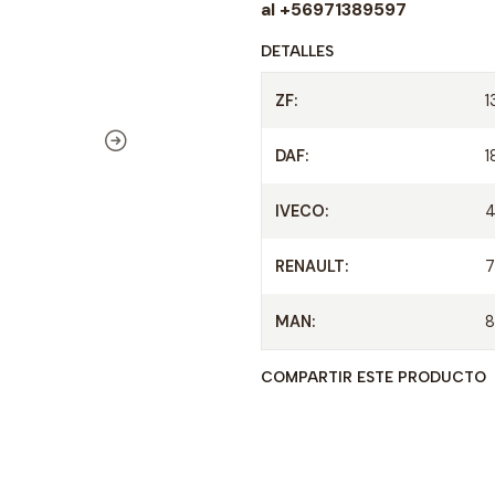
d
al +56971389597
DETALLES
ZF:
1
DAF:
1
IVECO:
RENAULT:
7
MAN:
8
COMPARTIR ESTE PRODUCTO