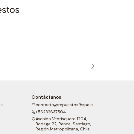
estos
C00584196
|
ZF
Cono sincr
Contáctanos
es
contacto@repuestosfhspa.cl
+56232637504
Avenida Ventisquero 1204,
Bodega 22, Renca, Santiago,
Región Metropolitana, Chile