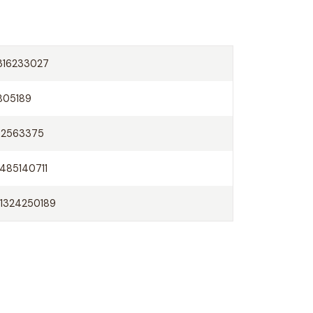
316233027
805189
42563375
485140711
1324250189