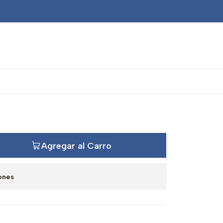
nte marcha atrás caja
Agregar al Carro
ones