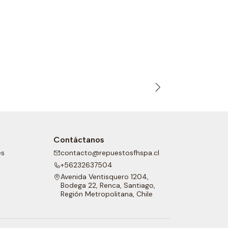
T03988227
|
VO
Collar des
Contáctanos
es
contacto@repuestosfhspa.cl
+56232637504
Avenida Ventisquero 1204,
Bodega 22, Renca, Santiago,
Región Metropolitana, Chile