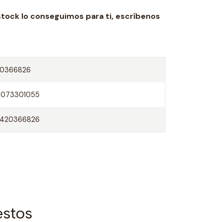
stock lo conseguimos para ti,
escríbenos
20366826
0073301055
7420366826
estos