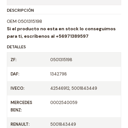
t
DESCRIPCIÓN
i
d
OEM 0501315198
a
Si el producto no esta en stock lo conseguimos
d
para ti,
escríbenos al +56971389597
DETALLES
ZF:
0501315198
DAF:
1342798
IVECO:
42546912, 5001843449
MERCEDES
0002540059
BENZ:
RENAULT:
5001843449