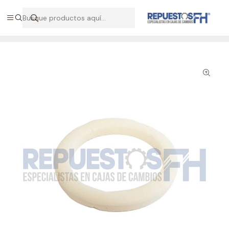
Hablemos por WhatsApp +56 9 7138 9597 / +56 9 8500 2568
Inicio
Repuestos ZF
Anillo retención caja ZF