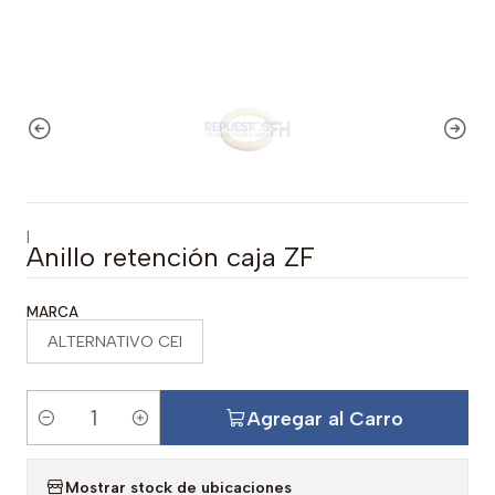
|
Anillo retención caja ZF
MARCA
ALTERNATIVO CEI
Agregar al Carro
C
a
Mostrar stock de ubicaciones
n