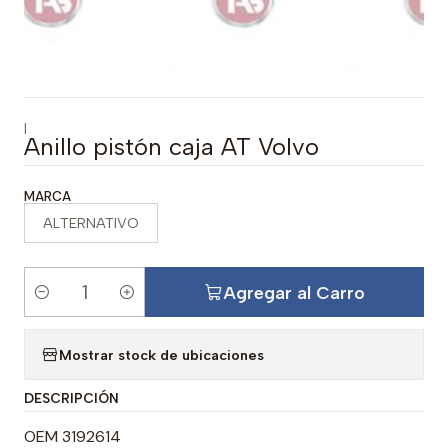
|
Anillo pistón caja AT Volvo
MARCA
ALTERNATIVO
Agregar al Carro
C
a
Mostrar stock de ubicaciones
n
t
DESCRIPCIÓN
i
d
OEM 3192614