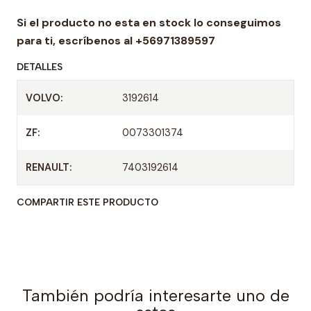
a
Si el producto no esta en stock lo conseguimos
d
para ti,
escríbenos al +56971389597
DETALLES
VOLVO:
3192614
ZF:
0073301374
RENAULT:
7403192614
COMPARTIR ESTE PRODUCTO
También podría interesarte uno de